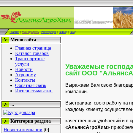
Главная
|
Мой профиль
|
Регистрация
|
Выход
|
Вход
Меню сайта
Главная страница
Каталог товаров
Транспортные
услуги
Уважаемые господа
Новости
сайт
ООО "АльянсА
Агроному
Контакты
Выражаем Вам свою благодарн
Обратная связь
Интернет-магазин
компании.
Выстраивая свою работу на п
...
каждому клиенту,
осуществлен
качественных удобрений и в к
Категории раздела
«АльянсАгроХим»
приобрел
Новости компании
[0]