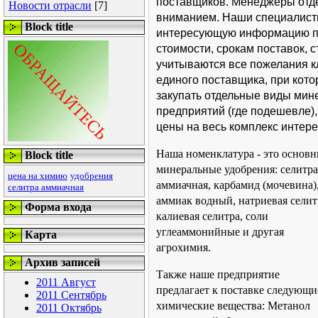
поставщиков. Менеджеры отде
Новости отрасли
[7]
вниманием. Наши специалист
Block title
интересующую информацию по
стоимости, срокам поставок, с
учитываются все пожелания к
единого поставщика, при кото
закупать отдельные виды мин
предприятий (где подешевле)
цены на весь комплекс интер
Наша номенклатура - это основ
Block title
минеральные удобрения: селитра
цена на химию
удобрения
аммиачная, карбамид (мочевина)
селитра аммиачная
аммиак водный, натриевая селит
Форма входа
калиевая селитра, соли
углеаммонийные и другая
Карта
агрохимия.
Архив записей
Также наше предприятие
2011 Август
предлагает к поставке следующи
2011 Сентябрь
химические вещества: Метанол
2011 Октябрь